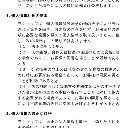
り、変更した場合にはお客様に通知又は公表します。
4. 個人情報利用の制限
当ショップは、個人情報保護法その他の法令により許容
される場合を除き、お客様の同意を得ず、利用目的の達
成に必要な範囲を超えて個人情報を取り扱いません。但
し、次の場合はこの限りではありません。
（１） 法令に基づく場合
（２） 人の生命、身体又は財産の保護のために必要があ
る場合であって、お客様の同意を得ることが困難である
とき
（３） 公衆衛生の向上又は児童の健全な育成の推進のた
めに特に必要がある場合であって、お客様の同意を得る
ことが困難であるとき
（４） 国の機関もしくは地方公共団体又はその委託を受
けた者が法令の定める事務を遂行することに対して協力
する必要がある場合であって、お客様の同意を得ること
により当該事務の遂行に支障を及ぼすおそれがあるとき
5. 個人情報の適正な取得
当ショップは、適正に個人情報を取得し、偽りその他不
正の手段により取得しません。